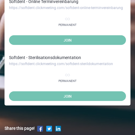
Softdent - Online Terminvereinbarung
https://softdent.clickmeeting.com/softdent-online-terminvereinbarung
PERMANENT
JOIN
Softdent - Sterilisationsdokumentation
https://softdent.clickmeeting.com/softdent-sterildokumentation
PERMANENT
JOIN
Share this page!